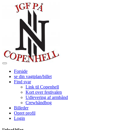
Forside
se din vagtplan/billet
Find svar
Link til Copenhell
Kort over festivalen
Udlevering af armbånd
Crewhåndbog
Billeder
Opret profil
Login
Upload bilag