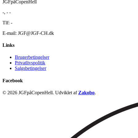
JGFpåCopenHell
-, - -
Tlf: -
E-mail: JGF@JGF-CH.dk
Links
Brugerbetingelser
Privatlivspolitik
Salgsbetingelser
Facebook
© 2026 JGFpåCopenHell. Udviklet af
Zakobo
.