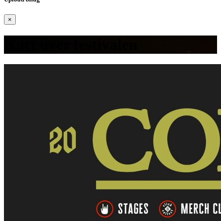
×
Kort over festivalen