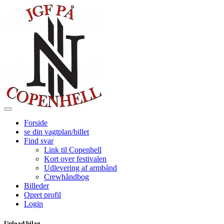
Forside
se din vagtplan/billet
Find svar
Link til Copenhell
Kort over festivalen
Udlevering af armbånd
Crewhåndbog
Billeder
Opret profil
Login
Upload bilag