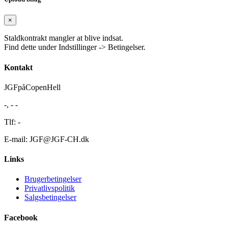
×
Staldkontrakt mangler at blive indsat.
Find dette under Indstillinger -> Betingelser.
Kontakt
JGFpåCopenHell
-, - -
Tlf: -
E-mail: JGF@JGF-CH.dk
Links
Brugerbetingelser
Privatlivspolitik
Salgsbetingelser
Facebook