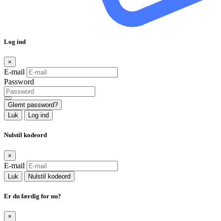
Log ind
×
E-mail
Password
Glemt password?
Luk
Log ind
Nulstil kodeord
×
E-mail
Luk
Nulstil kodeord
Er du færdig for nu?
×